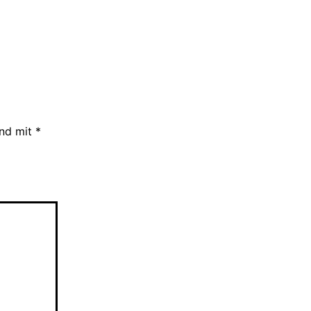
ind mit
*