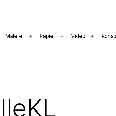
Malerei
Papier
Video
Konsu
enü
Menü
Menü
Menü
ffnen
öffnen
öffnen
öffnen
lleKL