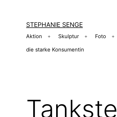
Zum
Inhalt
springen
STEPHANIE SENGE
Aktion
Skulptur
Foto
Menü
Menü
M
öffnen
öffnen
ö
die starke Konsumentin
Tankste