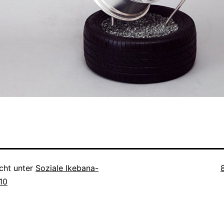
V
icht unter
Soziale Ikebana-
010