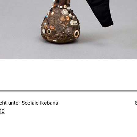
V
icht unter
Soziale Ikebana-
010