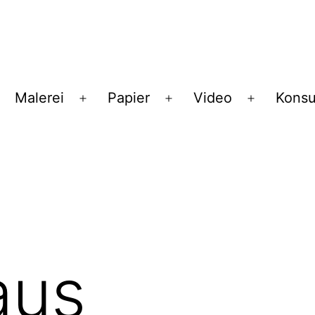
Malerei
Papier
Video
Konsu
enü
Menü
Menü
Menü
ffnen
öffnen
öffnen
öffnen
aus