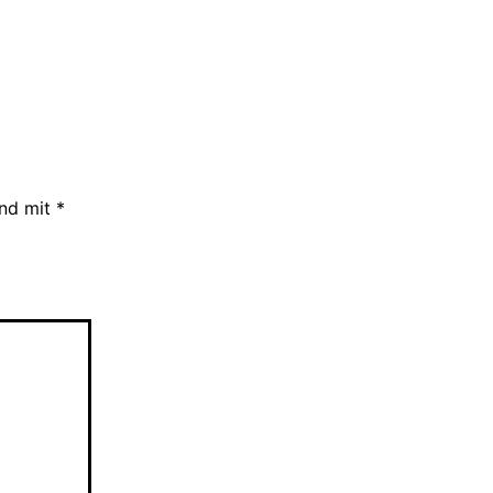
ind mit
*