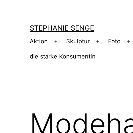
Zum
Inhalt
springen
STEPHANIE SENGE
Aktion
Skulptur
Foto
Menü
Menü
M
öffnen
öffnen
ö
die starke Konsumentin
Modeh