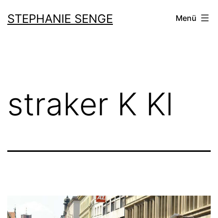
Zum
STEPHANIE SENGE
Menü
Inhalt
springen
straker K Kl