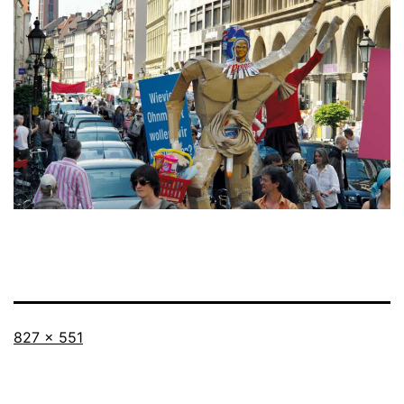
Vollständige
827 × 551
Größe