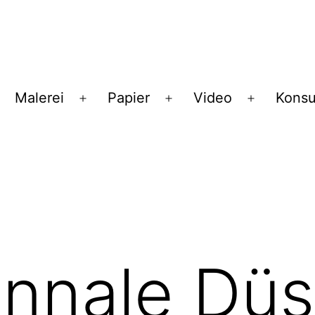
Malerei
Papier
Video
Konsu
enü
Menü
Menü
Menü
ffnen
öffnen
öffnen
öffnen
nnale Düs