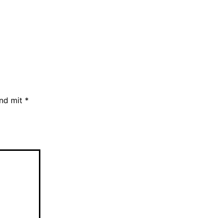
ind mit
*