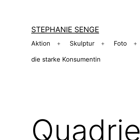
Zum
Inhalt
springen
STEPHANIE SENGE
Aktion
Skulptur
Foto
Menü
Menü
M
öffnen
öffnen
ö
die starke Konsumentin
Quadrie