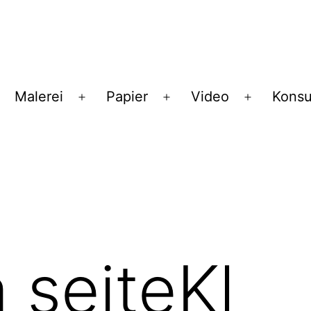
Malerei
Papier
Video
Konsu
enü
Menü
Menü
Menü
ffnen
öffnen
öffnen
öffnen
seiteKl