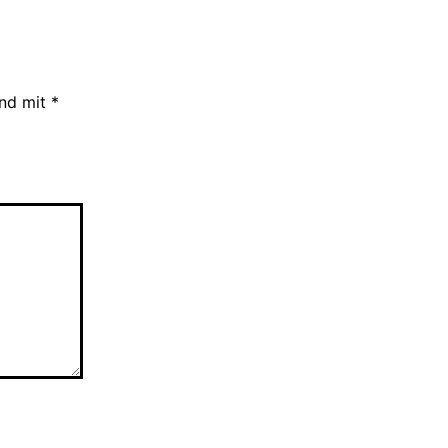
ind mit
*