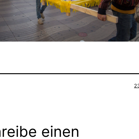
Vo
2
G
reibe einen