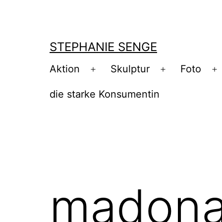
Zum
Inhalt
springen
STEPHANIE SENGE
Aktion
Skulptur
Foto
Menü
Menü
M
öffnen
öffnen
ö
die starke Konsumentin
madona 