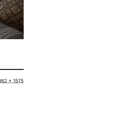
llständige
362 × 1575
röße