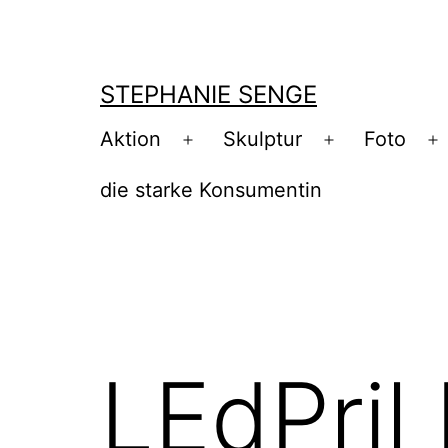
Zum
Inhalt
springen
STEPHANIE SENGE
Aktion
Skulptur
Foto
Menü
Menü
M
öffnen
öffnen
ö
die starke Konsumentin
LEdPril