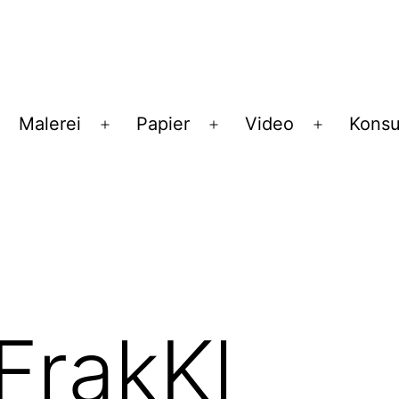
Malerei
Papier
Video
Konsu
enü
Menü
Menü
Menü
ffnen
öffnen
öffnen
öffnen
 FrakKl