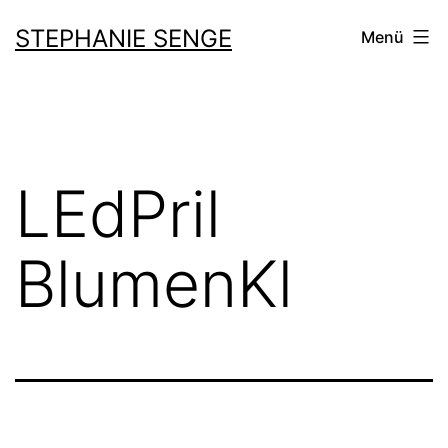
Zum
STEPHANIE SENGE
Menü
Inhalt
springen
LEdPril
BlumenKl