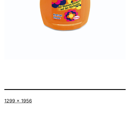
Vollständige
1299 × 1956
Größe