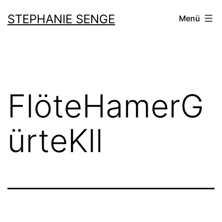
Zum
STEPHANIE SENGE
Menü
Inhalt
springen
FlöteHamerG
ürteKll