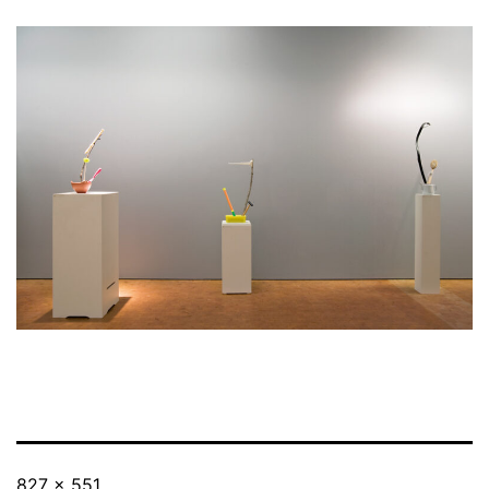
Vollständige
827 × 551