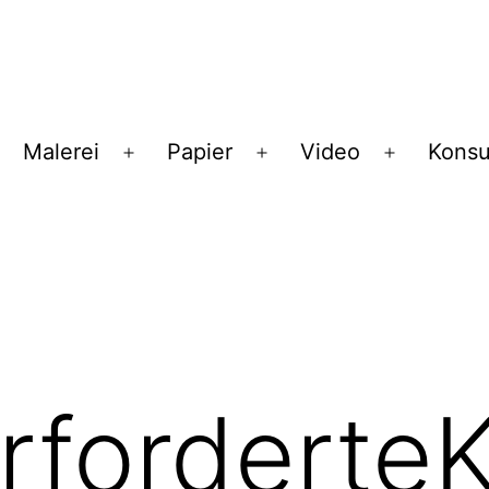
Malerei
Papier
Video
Konsu
enü
Menü
Menü
Menü
ffnen
öffnen
öffnen
öffnen
rforderte