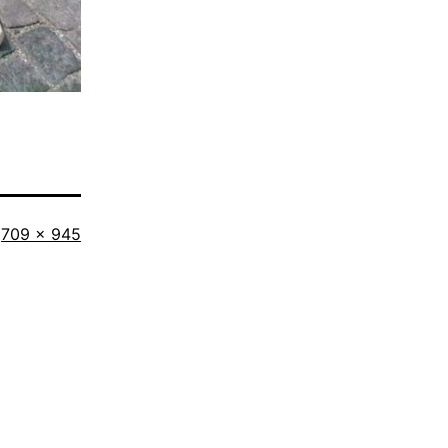
Vollständige
709 × 945
Größe