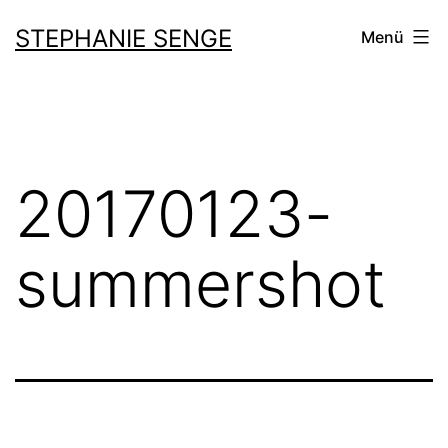
Zum
STEPHANIE SENGE
Menü
Inhalt
springen
20170123-
summershot