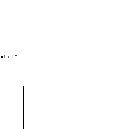
ind mit
*