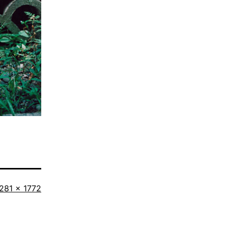
ollständige
281 × 1772
röße