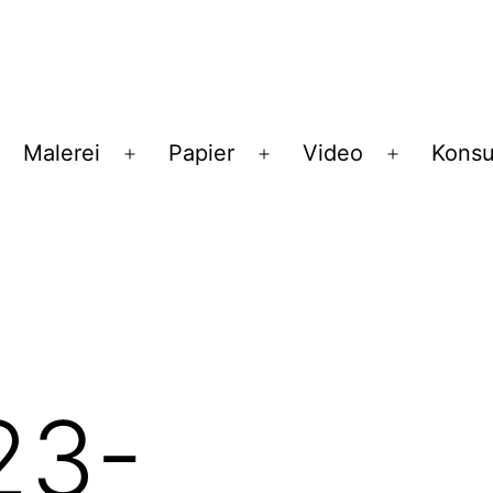
Malerei
Papier
Video
Konsu
enü
Menü
Menü
Menü
ffnen
öffnen
öffnen
öffnen
23-