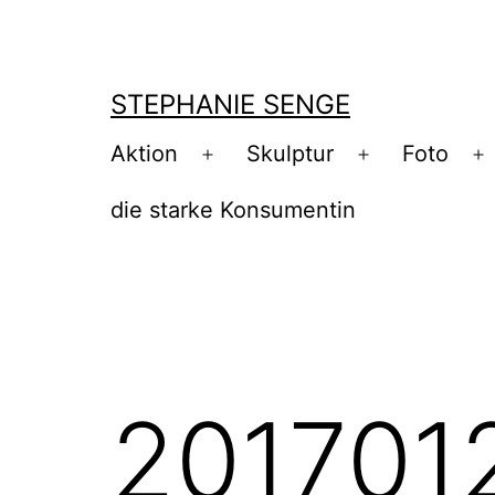
Zum
Inhalt
springen
STEPHANIE SENGE
Aktion
Skulptur
Foto
Menü
Menü
M
öffnen
öffnen
ö
die starke Konsumentin
201701