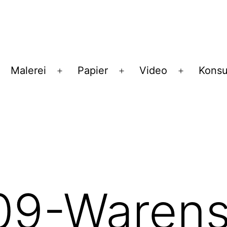
Malerei
Papier
Video
Konsu
enü
Menü
Menü
Menü
ffnen
öffnen
öffnen
öffnen
09-Waren