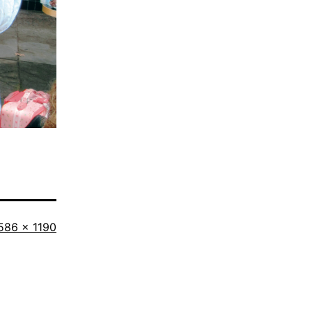
ollständige
586 × 1190
röße