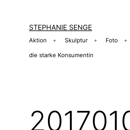
Zum
Inhalt
springen
STEPHANIE SENGE
Aktion
Skulptur
Foto
Menü
Menü
M
öffnen
öffnen
ö
die starke Konsumentin
201701