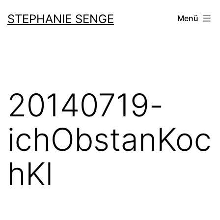
Zum
STEPHANIE SENGE
Menü
Inhalt
springen
20140719-
ichObstanKoc
hKl