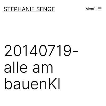
Zum
STEPHANIE SENGE
Menü
Inhalt
springen
20140719-
alle am
bauenKl