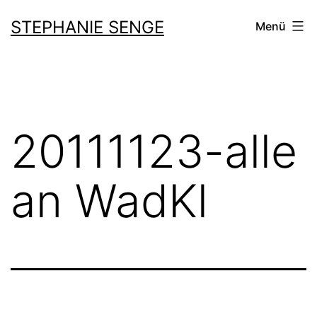
Zum
STEPHANIE SENGE
Menü
Inhalt
springen
20111123-alle
an WadKl