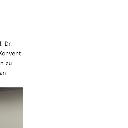
. Dr.
 Konvent
en zu
an