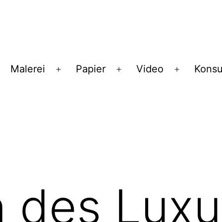
Malerei
Papier
Video
Konsu
enü
Menü
Menü
Menü
ffnen
öffnen
öffnen
öffnen
 des Luxu