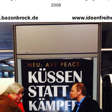
2008
.bazonbrock.de www.ideenfreihei