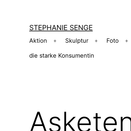
Zum
Inhalt
springen
STEPHANIE SENGE
Aktion
Skulptur
Foto
Menü
Menü
M
öffnen
öffnen
ö
die starke Konsumentin
Asketen