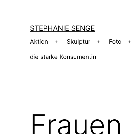
Zum
Inhalt
springen
STEPHANIE SENGE
Aktion
Skulptur
Foto
Menü
Menü
M
öffnen
öffnen
ö
die starke Konsumentin
Frauen