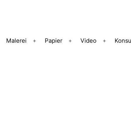
Malerei
Papier
Video
Konsu
enü
Menü
Menü
Menü
ffnen
öffnen
öffnen
öffnen